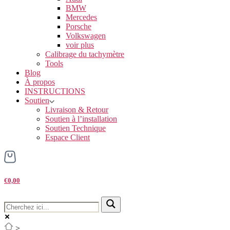
BMW
Mercedes
Porsche
Volkswagen
voir plus
Calibrage du tachymètre
Tools
Blog
À propos
INSTRUCTIONS
Soutien
Livraison & Retour
Soutien à l’installation
Soutien Technique
Espace Client
€0,00
>