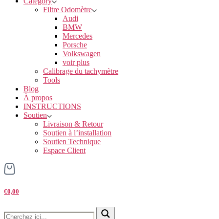
Category
Filtre Odomètre
Audi
BMW
Mercedes
Porsche
Volkswagen
voir plus
Calibrage du tachymètre
Tools
Blog
À propos
INSTRUCTIONS
Soutien
Livraison & Retour
Soutien à l’installation
Soutien Technique
Espace Client
€0,00