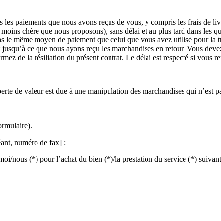
les paiements que nous avons reçus de vous, y compris les frais de livra
a moins chère que nous proposons), sans délai et au plus tard dans les qu
ns le même moyen de paiement que celui que vous avez utilisé pour la tr
usqu’à ce que nous ayons reçu les marchandises en retour. Vous devez n
mez de la résiliation du présent contrat. Le délai est respecté si vous r
rte de valeur est due à une manipulation des marchandises qui n’est pas 
ormulaire).
éant, numéro de fax] :
oi/nous (*) pour l’achat du bien (*)/la prestation du service (*) suivant