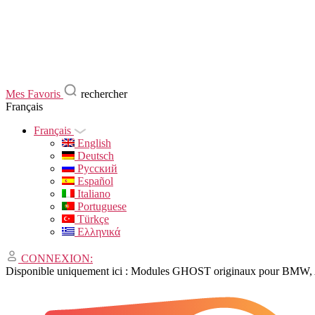
Mes Favoris
rechercher
Français
Français
English
Deutsch
Русский
Español
Italiano
Portuguese
Türkçe
Ελληνικά
CONNEXION:
Disponible uniquement ici : Modules GHOST originaux pour BMW, 