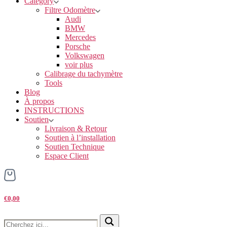
Category
Filtre Odomètre
Audi
BMW
Mercedes
Porsche
Volkswagen
voir plus
Calibrage du tachymètre
Tools
Blog
À propos
INSTRUCTIONS
Soutien
Livraison & Retour
Soutien à l’installation
Soutien Technique
Espace Client
€0,00