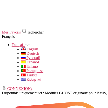
Mes Favoris
rechercher
Français
Français
English
Deutsch
Русский
Español
Italiano
Portuguese
Türkçe
Ελληνικά
CONNEXION:
Disponible uniquement ici : Modules GHOST originaux pour BMW, 