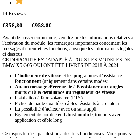
14 Reviews
Plage
€
358,80
–
€
958,80
de
Avant de passer commande, veuillez lire les informations relatives à
prix :
l'activation du module, les remarques importantes concernant les
€358,80
messages d'erreur et les fonctions, ainsi que les informations légales
à
ci-dessous.
€958,80
CE DISPOSITIF EST ADAPTÉ À TOUS LES MODÈLES DE
BMW X5 G05 QUI ONT ÉTÉ LIVRÉS DE 2018 À 2024
L’indicateur de vitesse
et les programmes d’assistance
fonctionnent
(uniquement dans certains modes)
Aucun message d’erreur
lié à
l’assistance aux angles
morts
ou à la
défaillance du régulateur de vitesse
Installation à faire soi-même (DIY)
Fiches de haute qualité et câbles résistants à la chaleur
La possibilité d’acheter avec ou sans appli
Également disponible en
Ghost module
, toujours avec
application et câble long
Ce dispositif n'est pas destiné à des fins frauduleuses. Vous pouvez