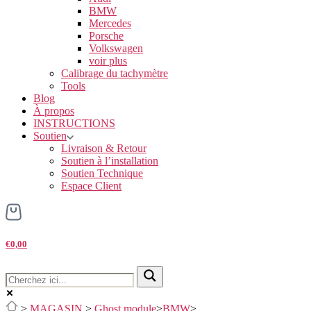
BMW
Mercedes
Porsche
Volkswagen
voir plus
Calibrage du tachymètre
Tools
Blog
À propos
INSTRUCTIONS
Soutien
Livraison & Retour
Soutien à l’installation
Soutien Technique
Espace Client
€0,00
>
MAGASIN
>
Ghost module
>
BMW
>