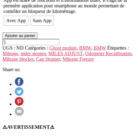
App est dotée de fonctions et d'informations utiles. Il s'agit de la
première application pour smartphone au monde permettant de
contrôler un bloqueur de kilométrage.
Avec App
Sans App
Ajouter au panier
quantité
de
UGS :
ND
Catégories :
Ghost module
,
BMW
,
BMW
Étiquettes :
BMW
Mileage
,
miles stopper
,
MILES ADJUST
,
Odometer Recalibration
,
X5
Mileage blocker
,
Can Stopper
,
Mileage Freezer
G05
Share us:
⚠️AVERTISSEMENT⚠️