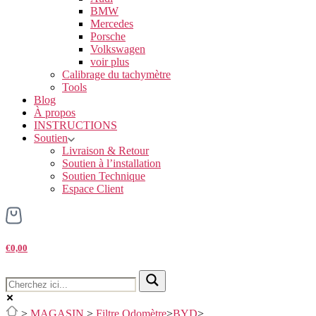
BMW
Mercedes
Porsche
Volkswagen
voir plus
Calibrage du tachymètre
Tools
Blog
À propos
INSTRUCTIONS
Soutien
Livraison & Retour
Soutien à l’installation
Soutien Technique
Espace Client
€0,00
>
MAGASIN
>
Filtre Odomètre
>
BYD
>