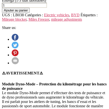
Entrega (1-3 días laborables)
quantité
de
Ajouter au panier
BYD
UGS :
LB038
Catégories :
Electric vehicles
,
BYD
Étiquettes :
(Build
Mileage blocker
,
Miles Freezer
,
mileage adjustments
Your
Dream)
Share us:
Fangchengbao
Bao
5
⚠️AVERTISSEMENT⚠️
Module Dyno-Mode – Protection du kilométrage pour les bancs
de puissance
Le module Dyno-Mode permet d’effectuer des tests de puissance et
de dyno professionnels sans augmenter le kilométrage du véhicule.
Il est parfait pour les ateliers de tuning, les bancs d’essai et les
passionnés de sport automobile. Le module fonctionne de manière