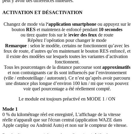
peut y avoir des différences mineures.
ACTIVATION ET DÉSACTIVATION
Changez de mode via l
‘application smartphone
ou appuyez sur le
bouton
RES
et maintenez-le enfoncé pendant
10 secondes
ou tirez quatre fois sur le l
evier des feux
de route
Répétez l’opération pour changer le mode
Remarque
: selon le modèle, certains ne fonctionnent qu’avec les
feux de route, d’autres qu’en maintenant le bouton RES enfoncé, et
il existe des modèles sur lesquels toutes les variantes d’activation
fonctionnent.
Tous les pourcentages de la distance parcourue sont
approximatifs
et non contraignants car ils sont influencés par l’environnement
(ville / embouteillage / autoroute). Ce n’est qu’après avoir parcouru
une distance plus longue d’environ 100 km / mi que vous pouvez
voir quel pourcentage a été réellement compté.
Le module est toujours préactivé en MODE 1 / ON
Mode 1
0 % du kilométrage réel est enregistré, L'affichage de la vitesse
réelle n'apparaît que sur l'écran central (application WAZE dans
Apple carplay ou Android Auto) et non sur le compteur de vitesse.