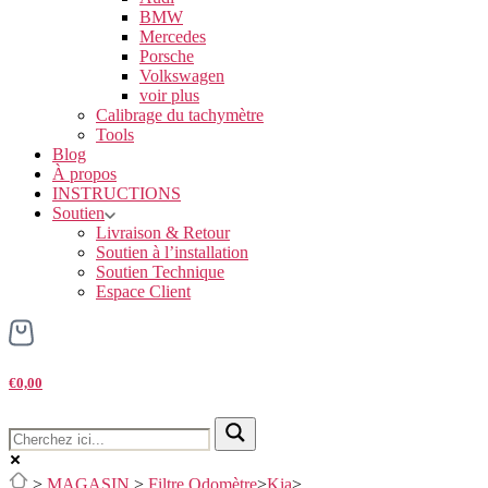
BMW
Mercedes
Porsche
Volkswagen
voir plus
Calibrage du tachymètre
Tools
Blog
À propos
INSTRUCTIONS
Soutien
Livraison & Retour
Soutien à l’installation
Soutien Technique
Espace Client
€0,00
>
MAGASIN
>
Filtre Odomètre
>
Kia
>