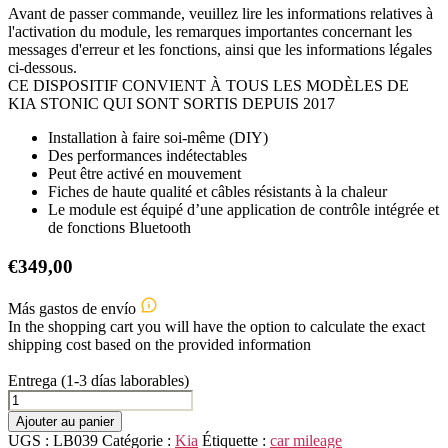
Avant de passer commande, veuillez lire les informations relatives à
l'activation du module, les remarques importantes concernant les
messages d'erreur et les fonctions, ainsi que les informations légales
ci-dessous.
CE DISPOSITIF CONVIENT À TOUS LES MODÈLES DE
KIA STONIC QUI SONT SORTIS DEPUIS 2017
Installation à faire soi-même (DIY)
Des performances indétectables
Peut être activé en mouvement
Fiches de haute qualité et câbles résistants à la chaleur
Le module est équipé d’une application de contrôle intégrée et
de fonctions Bluetooth
€
349,00
Más gastos de envío
In the shopping cart you will have the option to calculate the exact
shipping cost based on the provided information
Entrega (1-3 días laborables)
quantité
de
Ajouter au panier
KIA
UGS :
LB039
Catégorie :
Kia
Étiquette :
car mileage