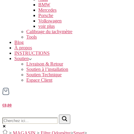
BMW
Mercedes
Porsche
Volkswagen
voir plus
Calibrage du tachymètre
Tools
Blog
À propos
INSTRUCTIONS
Soutien
Livraison & Retour
Soutien à l’installation
Soutien Technique
Espace Client
€0,00
>
MAGASIN
>
Filtre Odomètre
>
Smart
>