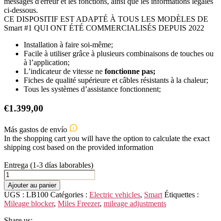
messages d'erreur et les fonctions, ainsi que les informations légales
ci-dessous.
CE DISPOSITIF EST ADAPTÉ À TOUS LES MODÈLES DE
Smart #1 QUI ONT ÉTÉ COMMERCIALISÉS DEPUIS 2022
Installation à faire soi-même;
Facile à utiliser grâce à plusieurs combinaisons de touches ou
à l’application;
L’indicateur de vitesse ne
fonctionne pas;
Fiches de qualité supérieure et câbles résistants à la chaleur;
Tous les systèmes d’assistance fonctionnent;
€
1.399,00
Más gastos de envío
In the shopping cart you will have the option to calculate the exact
shipping cost based on the provided information
Entrega (1-3 días laborables)
quantité
de
Ajouter au panier
Smart
UGS :
LB100
Catégories :
Electric vehicles
,
Smart
Étiquettes :
#1
Mileage blocker
,
Miles Freezer
,
mileage adjustments
Share us: