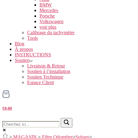
BMW
Mercedes
Porsche
Volkswagen
voir plus
Calibrage du tachymètre
Tools
Blog
À propos
INSTRUCTIONS
Soutien
Livraison & Retour
Soutien à l’installation
Soutien Technique
Espace Client
€0,00
>
MAGASIN
>
Filtre Odomètre
>
Subaru
>