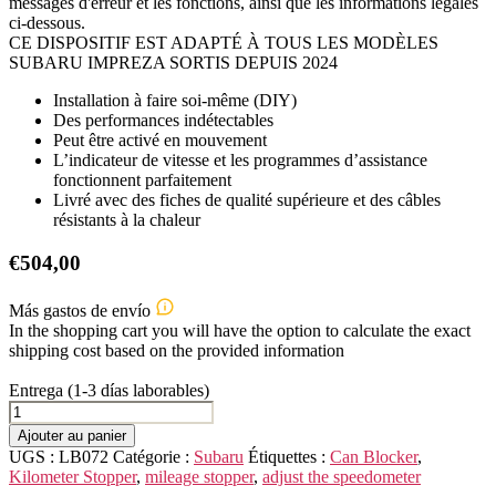
messages d'erreur et les fonctions, ainsi que les informations légales
ci-dessous.
CE DISPOSITIF EST ADAPTÉ À TOUS LES MODÈLES
SUBARU IMPREZA SORTIS DEPUIS 2024
Installation à faire soi-même (DIY)
Des performances indétectables
Peut être activé en mouvement
L’indicateur de vitesse et les programmes d’assistance
fonctionnent parfaitement
Livré avec des fiches de qualité supérieure et des câbles
résistants à la chaleur
€
504,00
Más gastos de envío
In the shopping cart you will have the option to calculate the exact
shipping cost based on the provided information
Entrega (1-3 días laborables)
quantité
de
Ajouter au panier
SUBARU
UGS :
LB072
Catégorie :
Subaru
Étiquettes :
Can Blocker
,
Impreza
Kilometer Stopper
,
mileage stopper
,
adjust the speedometer