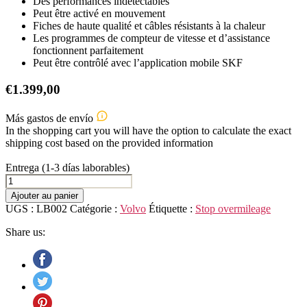
Des performances indétectables
Peut être activé en mouvement
Fiches de haute qualité et câbles résistants à la chaleur
Les programmes de compteur de vitesse et d’assistance
fonctionnent parfaitement
Peut être contrôlé avec l’application mobile SKF
€
1.399,00
Más gastos de envío
In the shopping cart you will have the option to calculate the exact
shipping cost based on the provided information
Entrega (1-3 días laborables)
quantité
de
Ajouter au panier
Volvo
UGS :
LB002
Catégorie :
Volvo
Étiquette :
Stop overmileage
S60
Share us: