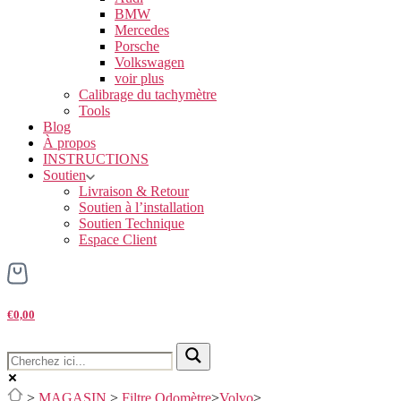
BMW
Mercedes
Porsche
Volkswagen
voir plus
Calibrage du tachymètre
Tools
Blog
À propos
INSTRUCTIONS
Soutien
Livraison & Retour
Soutien à l’installation
Soutien Technique
Espace Client
€0,00
>
MAGASIN
>
Filtre Odomètre
>
Volvo
>