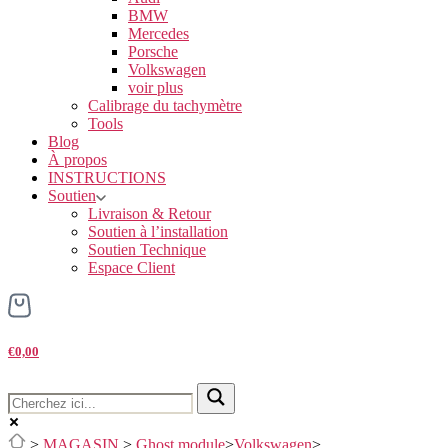
BMW
Mercedes
Porsche
Volkswagen
voir plus
Calibrage du tachymètre
Tools
Blog
À propos
INSTRUCTIONS
Soutien
Livraison & Retour
Soutien à l’installation
Soutien Technique
Espace Client
€0,00
>
MAGASIN
>
Ghost module
>
Volkswagen
>