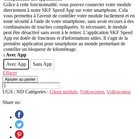
Grâce à cette fonctionnalité, vous pouvez connecter votre module
directement à notre SKF Speed App sur votre smartphone. Cela
vous permettra à l'avenir de contrôler votre module facilement et en
toute sécurité à l'aide de votre smartphone, sans avoir recours à des
combinaisons de touches compliquées. Si nécessaire, le module
peut être désactivé sans avoir à le retirer. L'application SKF Speed
App est dotée de fonctions et d'informations utiles. Il s'agit de la
première application pour smartphone au monde permettant de
contrôler un bloqueur de kilométrage.
: Avec App
Avec App
Sans App
Effacer
Ajouter au panier
quantité
de
UGS :
ND
Catégories :
Ghost module
,
Volkswagen
,
Volkswagen
VOLKSWAGEN
GOLF
Share us:
VII