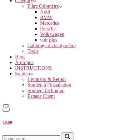
Category
Filtre Odomètre
Audi
BMW
Mercedes
Porsche
Volkswagen
voir plus
Calibrage du tachymètre
Tools
Blog
À propos
INSTRUCTIONS
Soutien
Livraison & Retour
Soutien à l’installation
Soutien Technique
Espace Client
€0,00