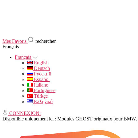
Mes Favoris
rechercher
Français
Français
English
Deutsch
Русский
Español
Italiano
Portuguese
Türkçe
Ελληνικά
CONNEXION:
Disponible uniquement ici : Modules GHOST originaux pour BMW, 