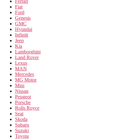
Ferrari
Fiat
Ford
Genesis
GMC
Hyundai
Infiniti
Jeep
Kia
Lamborghini
Land Rover
Lexus
MAN
Mercedes
MG Motor
Mini
Nissan
Peugeot
Porsche
Rolls Royce
Seat
Skoda
Subaru
Suzuki
Toyota