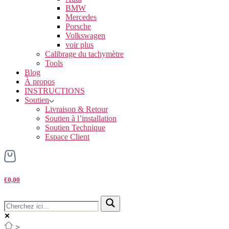
BMW
Mercedes
Porsche
Volkswagen
voir plus
Calibrage du tachymètre
Tools
Blog
À propos
INSTRUCTIONS
Soutien
Livraison & Retour
Soutien à l’installation
Soutien Technique
Espace Client
€0,00
>