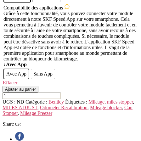
Compatibilité des applications
Grâce à cette fonctionnalité, vous pouvez connecter votre module
directement à notre SKF Speed App sur votre smartphone. Cela
vous permettra à l'avenir de contrôler votre module facilement et en
toute sécurité à l'aide de votre smartphone, sans avoir recours à des
combinaisons de touches compliquées. Si nécessaire, le module
peut être désactivé sans avoir à le retirer. L'application SKF Speed
App est dotée de fonctions et d'informations utiles. Il s'agit de la
première application pour smartphone au monde permettant de
contrôler un bloqueur de kilométrage.
: Avec App
Avec App
Sans App
Effacer
Ajouter au panier
quantité
de
UGS :
ND
Catégorie :
Bentley
Étiquettes :
Mileage
,
miles stopper
,
BENTLEY
MILES ADJUST
,
Odometer Recalibration
,
Mileage blocker
,
Can
MULSANNE
Stopper
,
Mileage Freezer
Share us: