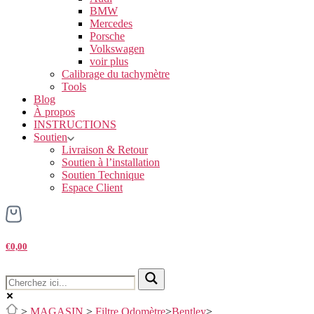
BMW
Mercedes
Porsche
Volkswagen
voir plus
Calibrage du tachymètre
Tools
Blog
À propos
INSTRUCTIONS
Soutien
Livraison & Retour
Soutien à l’installation
Soutien Technique
Espace Client
€0,00
>
MAGASIN
>
Filtre Odomètre
>
Bentley
>