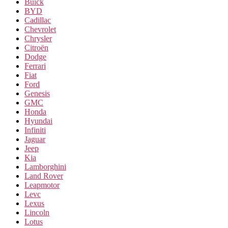
Buick
BYD
Cadillac
Chevrolet
Chrysler
Citroën
Dodge
Ferrari
Fiat
Ford
Genesis
GMC
Honda
Hyundai
Infiniti
Jaguar
Jeep
Kia
Lamborghini
Land Rover
Leapmotor
Levc
Lexus
Lincoln
Lotus