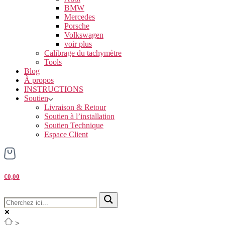
BMW
Mercedes
Porsche
Volkswagen
voir plus
Calibrage du tachymètre
Tools
Blog
À propos
INSTRUCTIONS
Soutien
Livraison & Retour
Soutien à l’installation
Soutien Technique
Espace Client
€0,00
>