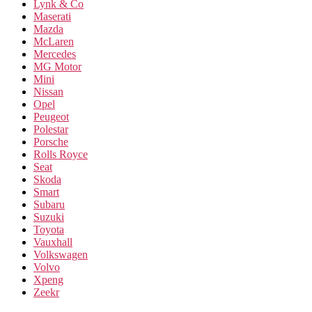
Lynk & Co
Maserati
Mazda
McLaren
Mercedes
MG Motor
Mini
Nissan
Opel
Peugeot
Polestar
Porsche
Rolls Royce
Seat
Skoda
Smart
Subaru
Suzuki
Toyota
Vauxhall
Volkswagen
Volvo
Xpeng
Zeekr